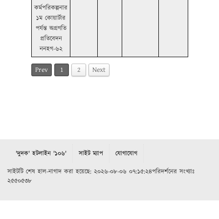
কর্মপরিকল্পনার
১ম কোয়ার্টার
পর্যন্ত অগ্রগতি
প্রতিবেদন
ননহগ-৬২
Prev
1
2
Next
'দুদক' হটলাইন '১০৬'
সাইট ম্যাপ
যোগাযোগ
সাইটটি শেষ হাল-নাগাদ করা হয়েছে: ২০২৬-০৮-০৬ ০৭:১৫:২৪পরিদর্শনের সংখ্যাঃ
২৫৫০৫৩৮