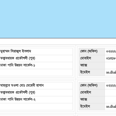
মুহাম্মদ সিরাজুল ইসলাম
ফোন (অফিস)
০২২২২
তত্ত্বাবধায়ক প্রকৌশলী (পুর)
মোবাইল
০১৩১৮
ঢাকা পানি উন্নয়ন সার্কেল-১
ফ্যাক্স
ইমেইল
se.dh
মাহবুবে মওলা মোঃ মেহেদী হাসান
ফোন (অফিস)
০২২২২
তত্ত্বাবধায়ক প্রকৌশলী (পুর)
মোবাইল
ঢাকা পানি উন্নয়ন সার্কেল-২
ফ্যাক্স
ইমেইল
se.dh