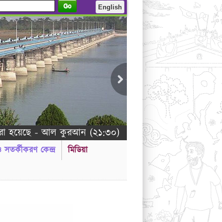
Go
English
ছে - আল কুরআন (২১:৩০)
 ও সতর্কীকরণ কেন্দ্র
মিডিয়া