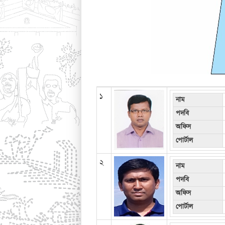
১
নাম
পদবি
অফিস
পোর্টাল
২
নাম
পদবি
অফিস
পোর্টাল