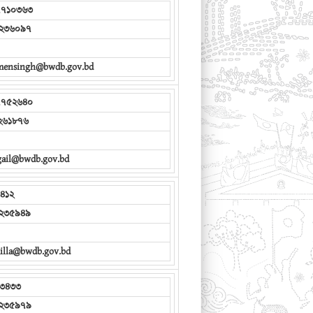
৭৭১০৩৬৩
২৩৬০৯৭
mensingh@bwdb.gov.bd
৭৭৫২৬৪০
২৬১৮৭৬
gail@bwdb.gov.bd
৪১২
২৩৫৯৪৯
illa@bwdb.gov.bd
৩৪৩৩
২৩৫৯৭৯