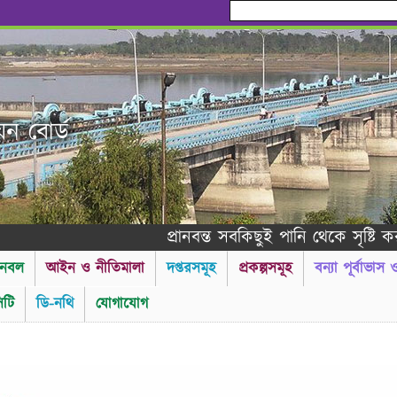
য়ন বোর্ড
প্রানবন্ত সবকিছুই পানি থেকে সৃষ্টি করা হয়ে
নবল
আইন ও নীতিমালা
দপ্তরসমূহ
প্রকল্পসমূহ
বন্যা পূর্বাভাস
টি
ডি-নথি
যোগাযোগ
----------গণ বিজ্ঞপ্তি ---------