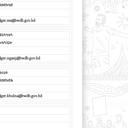
২৩৫৮৬৫
edger.ms@bwdb.gov.bd
৪২৭৭৬৭
৮৬৭২১৮
edger.nganj@bwdb.gov.bd
২০১৩
২৩৫৮৫৯
edger.khulna@bwdb.gov.bd