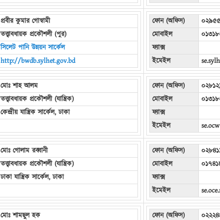
প্রবীর কুমার গোস্বামী
ফোন (অফিস)
০২৯৫৫
তত্ত্বাবধায়ক প্রকৌশলী (পুর)
মোবাইল
০১৩১৮
সিলেট পানি উন্নয়ন সার্কেল
ফ্যাক্স
http://bwdb.sylhet.gov.bd
ইমেইল
se.syl
মোঃ শাহ আলম
ফোন (অফিস)
০২৮১২
তত্ত্বাবধায়ক প্রকৌশলী (যান্ত্রিক)
মোবাইল
০১৩১৮
কেন্দ্রীয় যান্ত্রিক সার্কেল, ঢাকা
ফ্যাক্স
ইমেইল
se.oc
মোঃ গোলাম রব্বানী
ফোন (অফিস)
০২৮৪১
তত্ত্বাবধায়ক প্রকৌশলী (যান্ত্রিক)
মোবাইল
০১৭৪১
ঢাকা যান্ত্রিক সার্কেল, ঢাকা
ফ্যাক্স
ইমেইল
se.oc
মোঃ শামছুল হক
ফোন (অফিস)
০২২২৪