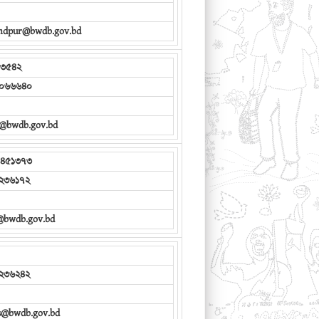
andpur@bwdb.gov.bd
৩৫৪২
০৬৬৬৪০
i@bwdb.gov.bd
৪৫১৩৭৩
২৩৬১৭২
g@bwdb.gov.bd
২৩৬২৪২
xs@bwdb.gov.bd