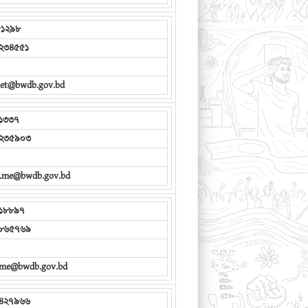
১২৯৮
২৩৪৫৫১
het@bwdb.gov.bd
১৩৩৭
২৩৫৯০৩
w.me@bwdb.gov.bd
১৮৮৯৭
৮৬৫৭৬৯
e.me@bwdb.gov.bd
৪২৭৯৬৬