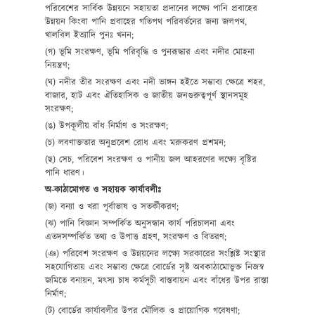
পরিবেশের সার্বিক উন্নয়নে সহায়তা প্রদানের লক্ষ্যে পানি প্রবাহের
উন্নয়ন কিংবা পানি প্রবাহের গতিপথ পরিবর্তনের জন্য জলপথ,
খালবিল ইত্যাদি পুনঃ খনন;
(গ) ভূমি সংরক্ষণ, ভূমি পরিবৃদ্ধি ও পুনরূদ্ধার এবং নদীর মোহনা
নিয়ন্ত্রণ;
(ঘ) নদীর তীর সংরক্ষণ এবং নদী ভাঙ্গন হইতে সম্ভাব্য ক্ষেত্রে শহর,
বাজার, হাট এবং ঐতিহাসিক ও জাতীয় জনগুরুত্বপূর্ণ স্থানসমূহ
সংরক্ষণ;
(ঙ) উপকূলীয় বাঁধ নির্মাণ ও সংরক্ষণ;
(চ) লবণাক্ততার অনুপ্রবেশ রোধ এবং মরুকরণ প্রশমন;
(ছ) সেচ, পরিবেশ সংরক্ষণ ও পানীয় জল আহরণের লক্ষ্যে বৃষ্টির
পানি ধারণ।
অ-কাঠামোগত ও সহায়ক কার্যাবলীঃ
(জ) বন্যা ও খরা পূর্বাভাষ ও সতর্কীকরণ;
(ঝ) পানি বিজ্ঞান সম্পর্কিত অনুসন্ধান কার্য পরিচালনা এবং
এতদসম্পর্কিত তথ্য ও উপাত্ত গ্রহণ, সংরক্ষণ ও বিতরণ;
(ঞ) পরিবেশ সংরক্ষণ ‍ও উন্নয়নের লক্ষ্যে সরকারের সংশ্লিষ্ট সংস্থার
সহযোগিতায় এবং সম্ভাব্য ক্ষেত্রে বোর্ডের সৃষ্ট অবকাঠামোভুক্ত নিজস্ব
জমিতে বনায়ন, মৎস্য চাষ কর্মসূচী বাস্তবায়ন এবং বাঁধের উপর রাস্তা
নির্মাণ;
(ট) বোর্ডের কার্যাবলীর উপর মৌলিক ও প্রায়োগিক গবেষণা;