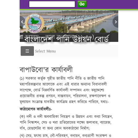
Go
্টি করা হয়েছে - আল কুরআন (২১:৩০)
বাংলাদেশ পানি উন্নয়ন বোর্ড
Select Menu
----------গণ ব
বাপাউবো'র কার্যাবলী
(১) সরকার কর্তৃক গৃহীত জাতীয় পানি নীতি ও জাতীয় পানি
মহাপরিকল্পনার আলোকে এবং এই ধারার অন্যান্য বিধানাবলী
সাপেক্ষে, বোর্ড নিম্নবর্ণিত কার্যাবলী সম্পাদন এবং তদুদ্দেশ্যে
প্রয়োজনীয় প্রকল্প প্রণয়ন, বাস্তবায়ন, পরিচালনা, রক্ষণাবেক্ষণ ও
মূল্যায়ন সংক্রান্ত যাবতীয় কার্যক্রম গ্রহণ করিতে পারিবে, যথাঃ-
কাঠামোগত কার্যাবলীঃ-
(ক) নদী ও নদী অববাহিকা নিয়ন্ত্রণ ও উন্নয়ন এবং বন্যা নিয়ন্ত্রন,
পানি নিস্কাশন, সেচ ও খরা প্রতিরোধের লক্ষ্যে জলাধার, ব্যারেজ,
বাঁধ, রেগুলেটর বা অন্য কোন অবকাঠামো নির্মাণ;
(খ) সেচ, মৎস্য চাষ, নৌ-পরিবহণ, বনায়ন, বন্যপ্রাণী সংরক্ষণ ও