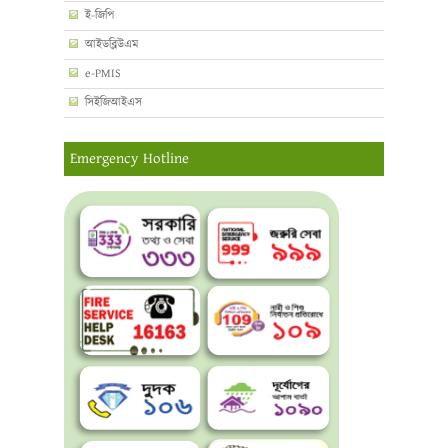
ই-জিপি
আইডব্লিউএম
e-PMIS
সিইজিআইএস
Emergency Hotline