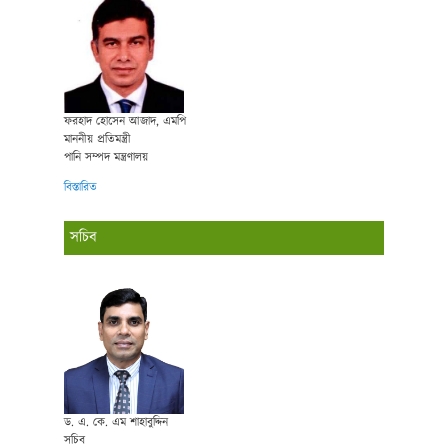
ফরহাদ হোসেন আজাদ, এমপি
মাননীয় প্রতিমন্ত্রী
পানি সম্পদ মন্ত্রণালয়
বিস্তারিত
সচিব
ড. এ. কে. এম শাহাবুদ্দিন
সচিব