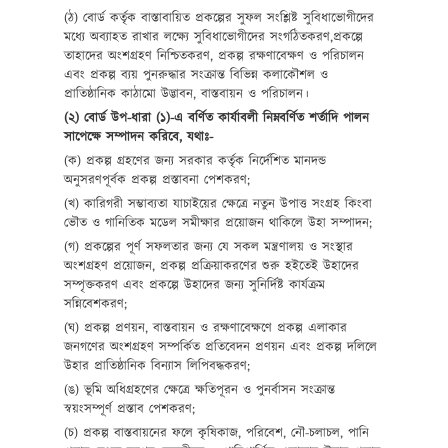
(ঠ) বোর্ড কর্তৃক বাস্তাবায়িত প্রকল্পের সুফল সংশ্লিষ্ট সুবিধাভোগীদের
মধ্যে অব্যাহত রাখার লক্ষ্যে সুবিধাভোগীদের সংগঠিতকরণ,প্রকল্পে
তাহাদের অংশগ্রহণ নিশ্চিতকরণ, প্রকল্প রক্ষণাবেক্ষণ ও পরিচালন
এবং প্রকল্প ব্যয় পুনরুদ্ধার সংক্রান্ত বিভিন্ন কলাকৌশল ও
প্রাতিষ্ঠানিক কাঠামো উদ্ভাবন, বাস্তবায়ন ও পরিচালন।
(২) বোর্ড উপ-ধারা (১)-এ বর্ণিত কার্যাবলী নিম্নবর্ণিত শর্তাদি পালন
সাপেক্ষে সম্পাদন করিবে, যথাঃ-
(ক) প্রকল্প গ্রহণের জন্য সরকার কর্তৃক নির্দেশিত মানদন্ড
অনুসরণপূর্বক প্রকল্প প্রস্তাবনা পেশকরণ;
(খ) কারিগরী সম্ভাব্যতা যাচাইয়ের ক্ষেত্রে নতুন উপাত্ত সংগ্রহ কিংবা
ভৌত ও গানিতিক মডেল সমীক্ষার প্রয়োজন থাকিলে উহা সম্পাদন;
(গ) প্রকল্পের পূর্ণ সফলতার জন্য যে সকল মন্ত্রণালয় ও সংস্থার
অংশগ্রহণ প্রয়োজন, প্রকল্প প্রক্রিয়াকরণের শুরু হইতেই উহাদের
সম্পৃক্তকরণ এবং প্রকল্পে উহাদের জন্য সুনির্দিষ্ট কার্যক্রম
সন্নিবেশকরণ;
(ঘ) প্রকল্প প্রণয়ন, বাস্তবায়ন ও রক্ষণাবেক্ষণে প্রকল্প এলাকার
জনগণের অংশগ্রহণ সম্পর্কিত প্রতিবেদন প্রণয়ন এবং প্রকল্প দলিলে
উহার প্রাতিষ্ঠানিক বিন্যাস লিপিবদ্ধকরণ;
(ঙ) ভূমি অধিগ্রহণের ক্ষেত্রে ক্ষতিপূরন ও পুনর্বাসন সংক্রান্ত
স্বয়ংসম্পূর্ণ প্রস্তাব পেশকরণ;
(চ) প্রকল্প বাস্তবায়নের ফলে কৃষিকাজ, পরিবেশ, নৌ-চলাচল, পানি