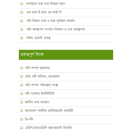
বাপাউবো বন্যা তথ্য বিষয়ক অ্যাপ
এফ আর ই আর এম আই পি
পানি বিজ্ঞান তথ্য ও বন্যা পূর্বাভাস সার্কেল
পানি ব্যবস্থাপনা সংগঠন নিবন্ধন ও সেচ ব্যবস্থাপনা
সাউথ ওয়েস্ট প্রকল্প
গুরুত্বপূর্ণ লিংক
পানি সম্পদ মন্ত্রণালয়
যৌথ নদী কমিশন, বাংলাদেশ
পানি সম্পদ পরিকল্পনা সংস্থা
নদী গবেষণা ইনস্টিটিউট
জাতীয় তথ্য বাতায়ন
বাংলাদেশ পাবলিক প্রকিউরমেন্ট অথরিটি
ডি-নথি
এডিপি/আরএডিপি ম্যানেজমেন্ট সিস্টেম