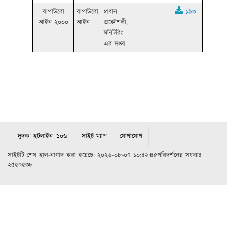
বাপাউবো
বাপাউবো
প্রধান
১৯৩
আইন ২০০০
আইন
প্রকৌশলী,
মনিটরিং
এর দপ্তর
'দুদক' হটলাইন '১০৬'
সাইট ম্যাপ
যোগাযোগ
সাইটটি শেষ হাল-নাগাদ করা হয়েছে: ২০২৬-০৮-০৭ ১০:৪২:৪৫পরিদর্শনের সংখ্যাঃ
২৫৫০৫৩৮