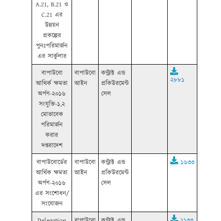
A.21, B.21 ও
C.21 এর
উন্নয়ন
প্রকল্পের
পুনঃপরিমার্জন
এর সার্কুলার
বাপাউবো
বাপাউবো
কন্ট্রাক্ট এন্ড
২৮৮১
আথির্ক ক্ষমতা
আইন
প্রকিউরমেন্ট
অর্পণ-২০১৬
সেল
সংযুক্তি-১,২
মোতাবেক
পরিমার্জন
করার
দপ্তরাদেশ
বাপাউবোর্ডের
বাপাউবো
কন্ট্রাক্ট এন্ড
১৬৩৩
আর্থিক ক্ষমতা
আইন
প্রকিউরমেন্ট
অর্পণ-২০১৬
সেল
এর সংশোধন/
সংযোজন
Delegation
বাপাউবো
কন্ট্রাক্ট এন্ড
১১৩৩