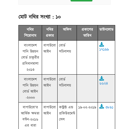
মোট নথির সংখ্যা :
১০
নথির
নথির
অফিস
প্রকাশের
ডাউনলোড
শিরোনাম
প্রকার
তারিখ
বাংলাদেশ
বাপাউবো
বোর্ড
১৭১৯৯
পানি উন্নয়ন
আইন
সচিবালয়
বোর্ড চাকুরীর
প্রবিধানমালা
২০১৩
বাংলাদেশ
বাপাউবো
বোর্ড
৬৬২৪
পানি উন্নয়ন
আইন
সচিবালয়
বোর্ড আইন
-২০০০
বাপাউবো'র
বাপাউবো
কন্ট্রাক্ট এন্ড
১৯-০২-২০১৯
৩৮৯১
আর্থিক ক্ষমতা
আইন
প্রকিউরমেন্ট
বন্টন-২০১৬
সেল
এর ধারা