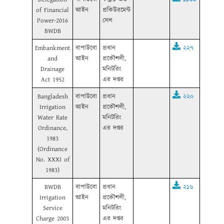
of Financial
আইন
প্রকিউরমেন্ট
Power-2016
সেল
BWDB
Embankment
বাপাউবো
প্রধান
২২৭
and
আইন
প্রকৌশলী,
Drainage
মনিটরিং
Act 1952
এর দপ্তর
Bangladesh
বাপাউবো
প্রধান
২২০
Irrigation
আইন
প্রকৌশলী,
Water Rate
মনিটরিং
Ordinance,
এর দপ্তর
1983
(Ordinance
No. XXXI of
1983)
BWDB
বাপাউবো
প্রধান
২১৬
Irrigation
আইন
প্রকৌশলী,
Service
মনিটরিং
Charge 2003
এর দপ্তর