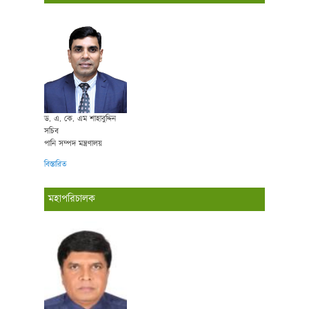
ড. এ. কে. এম শাহাবুদ্দিন
সচিব
পানি সম্পদ মন্ত্রণালয়
বিস্তারিত
মহাপরিচালক