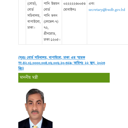
(বোর্ড),
পানি উন্নয়ন
০২২২২২৩০০৫৩
এবং
বোর্ড
বোর্ড
মোবাইলঃ
secretary@bwdb.gov.bd
সচিবালয়,
পানি ভবন
বাপাউবো,
(লেভেল-৭)
ঢাকা।
৭২,
গ্রীনরোড,
ঢাকা-১২০৫।
(সূত্রঃ বোর্ড সচিবালয়, বাপাউবো, ঢাকা এর স্মারক
নং-৪২.০১.০০০০.০০৪.০৬.০০৬.২০-৩২৯; তারিখঃ ২২ জুন, ২০২৩
খ্রিঃ)
মাননীয় মন্ত্রী