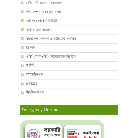
যৌথ নদী কমিশন, বাংলাদেশ
পানি সম্পদ পরিকল্পনা সংস্থা
নদী গবেষণা ইনস্টিটিউট
জাতীয় তথ্য বাতায়ন
বাংলাদেশ পাবলিক প্রকিউরমেন্ট অথরিটি
ডি-নথি
এডিপি/আরএডিপি ম্যানেজমেন্ট সিস্টেম
ই-জিপি
আইডব্লিউএম
e-PMIS
সিইজিআইএস
Emergency Hotline