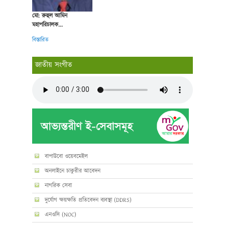
মো: রুহুল আমিন
মহাপরিচালক...
বিস্তারিত
জাতীয় সংগীত
বাপাউবো ওয়েবমেইল
অনলাইনে চাকুরীর আবেদন
নাগরিক সেবা
দুর্যোগ ক্ষয়ক্ষতি প্রতিবেদন ব্যবস্থা (DDRS)
এনওসি (NOC)