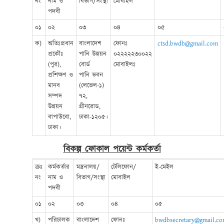
নং
নাম ও
বিভাগ/সংস্থা
মোবাইল
পদবী
০১
০২
০৩
০৪
০৫
ক)
অতিঃপ্রধান
বাংলাদেশ
ফোনঃ
ctsd.bwdb@gmail.com
প্রকৌঃ
পানি উন্নয়ন
০২২২২২৩০০২২
(পুর),
বোর্ড
মোবাইলঃ
প্রশিক্ষণ ও
পানি ভবন
মানব
(লেভেল-১)
সম্পদ
৭২,
উন্নয়ন
গ্রীনরোড,
বাপাউবো,
ঢাকা-১২০৫।
ঢাকা।
বিকল্প ফোকাল পয়েন্ট কর্মকর্তা
ক্রঃ
কর্মকর্তার
মন্ত্রনালয়/
টেলিফোন/
ই-মেইল
নং
নাম ও
বিভাগ/সংস্থা
মোবাইল
পদবী
০১
০২
০৩
০৪
০৫
খ)
পরিচালক
বাংলাদেশ
ফোনঃ
bwdbsecretary@gmail.c