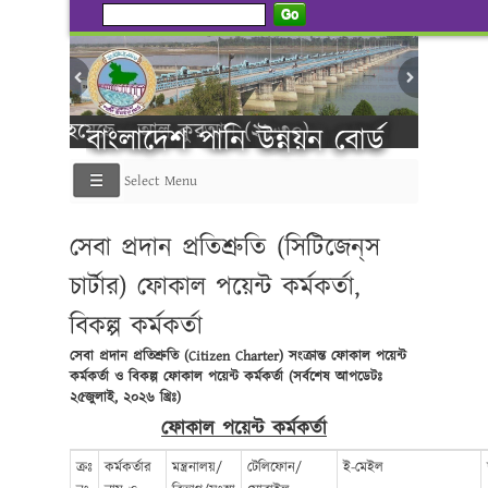
Go
ি করা হয়েছে - আল কুরআন (২১:৩০)
বাংলাদেশ পানি উন্নয়ন বোর্ড
Select Menu
----------গণ বিজ্
সেবা প্রদান প্রতিশ্রুতি (সিটিজেন্‌স
চার্টার) ফোকাল পয়েন্ট কর্মকর্তা,
বিকল্প কর্মকর্তা
সেবা প্রদান প্রতিশ্রুতি (Citizen Charter) সংক্রান্ত ফোকাল পয়েন্ট
কর্মকর্তা ও বিকল্প ফোকাল পয়েন্ট কর্মকর্তা (সর্বশেষ আপডেটঃ
২৫
জুলাই
, ২০২৬ খ্রিঃ)
ফোকাল পয়েন্ট কর্মকর্তা
ক্রঃ
কর্মকর্তার
মন্ত্রনালয়/
টেলিফোন/
ই-মেইল