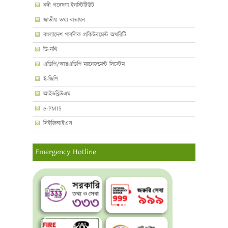
নদী গবেষণা ইনস্টিটিউট
জাতীয় তথ্য বাতায়ন
বাংলাদেশ পাবলিক প্রকিউরমেন্ট অথরিটি
ডি-নথি
এডিপি/আরএডিপি ম্যানেজমেন্ট সিস্টেম
ই-জিপি
আইডব্লিউএম
e-PMIS
সিইজিআইএস
Emergency Hotline