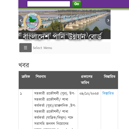
Go
ষ্টি করা হয়েছে - আল কুরআন (২১:৩০)
বাংলাদেশ পানি উন্নয়ন বোর্ড
Select Menu
----------গণ ব
খবর
ক্রমিক
শিরনাম
প্রকাশের
বিস্তারিত
তারিখ
১
সহকারী প্রকৌশলী (পুর), উপ-
০৯/১২/২০২৫
বিস্তারিত
সহকারী প্রকৌশলী/ শাখা
কর্মকর্তা (পুর)/প্রাক্কলনিক ,উপ-
সহকারী প্রকৌশলী/ শাখা
কর্মকর্তা (যান্ত্রিক/বিদ্যুৎ) পদে
সরাসরি জনবল নিয়োগের