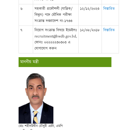
৬
সহকারী প্রকৌশলী (যান্ত্রিক/
১২/১২/২০২৩
বিস্তারিত
বিদ্যুৎ) পদে মৌখিক পরীক্ষা
সংক্রান্ত দপ্তরাদেশ নং-১৭৩৩
৭
নিয়োগ সংক্রান্ত বিষয়ে ইমেইলঃ
১২/০৮/২০১৮
বিস্তারিত
recruitment@bwdb.gov.bd,
ফোনঃ ০২২২২২৩০৩০৩ এ
যোগাযোগ করুন
মাননীয় মন্ত্রী
মোঃ শহীদউদ্দীন চৌধুরী এ্যানি, এমপি