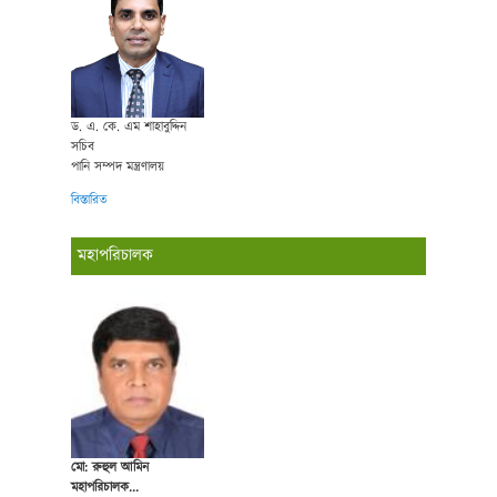
ড. এ. কে. এম শাহাবুদ্দিন
সচিব
পানি সম্পদ মন্ত্রণালয়
বিস্তারিত
মহাপরিচালক
মো: রুহুল আমিন
মহাপরিচালক...