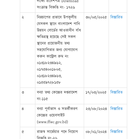
লক্ষ্যে প্রবেশপত্র Download
সংক্রান্ত বিজ্ঞপ্তি নং- ১৭২৬
২
নিম্নচাপের প্রভাবে উপকূলীয়
৩০/০৫/২০২৫
বিস্তারিত
যেসকল স্থানে বাংলাদেশ পানি
উন্নয়ন বোর্ডের আওতাধীন বাঁধ
ক্ষতিগ্রস্থ হয়েছে সেই সকল
স্থানের প্রয়োজনীয় তথ্য
সহযোগিতার জন্য যোগাযোগ
করুন কন্ট্রোল রুম নং
০১৩১৮২৩৪৯৬২,
০১৭৫৪০০১৮০৫,
০১৩১৮২৩৪৯৬৩,
০১৫৫৯৭২৮১৫৮
৩
বন্যা তথ্য কেন্দ্রের দপ্তরাদেশ
১৭/০৩/২০২৫
বিস্তারিত
নং-১১৫
৪
বন্যা পূর্বাভাস ও সতর্কীকরণ
২৩/০৮/২০২৪
বিস্তারিত
কেন্দ্রের ওয়েবসাইট
(www.ffwc.gov.bd)
৫
রাজস্ব সার্ভেয়ার পদে নিয়োগ
০৮/০১/২০২৪
বিস্তারিত
বিজ্ঞপ্তি নং-২৬